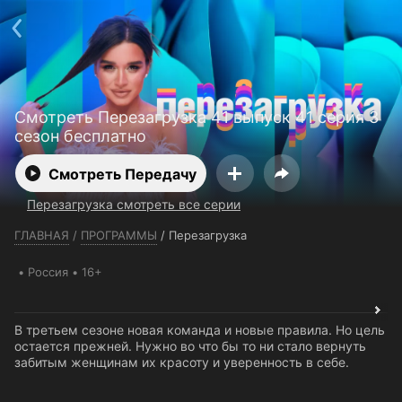
Телефон поддержки:
+7 (727) 323 10 92
Пользовательское соглашение
Политика конфиденциальности
Открыть приложение
Ввести промокод
Смотреть Перезагрузка 41 выпуск 41 серия 3
сезон бесплатно
Смотреть Передачу
Перезагрузка смотреть все серии
ГЛАВНАЯ
/
ПРОГРАММЫ
/
Перезагрузка
Россия
16+
В третьем сезоне новая команда и новые правила. Но цель
остается прежней. Нужно во что бы то ни стало вернуть
забитым женщинам их красоту и уверенность в себе.