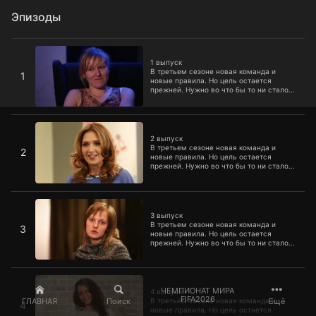
Эпизоды
1 выпуск
1 выпуск
В третьем сезоне новая команда и
1
новые правила. Но цель остается
прежней. Нужно во что бы то ни стало
вернуть забитым женщинам их красоту
и уверенность в себе.
2 выпуск
2 выпуск
В третьем сезоне новая команда и
2
новые правила. Но цель остается
прежней. Нужно во что бы то ни стало
вернуть забитым женщинам их красоту
и уверенность в себе.
3 выпуск
3 выпуск
В третьем сезоне новая команда и
3
новые правила. Но цель остается
прежней. Нужно во что бы то ни стало
вернуть забитым женщинам их красоту
и уверенность в себе.
4 выпуск
ЧЕМПИОНАТ МИРА
4 выпуск
FIFA2026
ГЛАВНАЯ
Поиск
Ещё
В третьем сезоне новая команда и
4
новые правила. Но цель остается