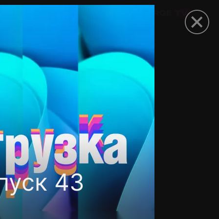
омокод
пуск 43