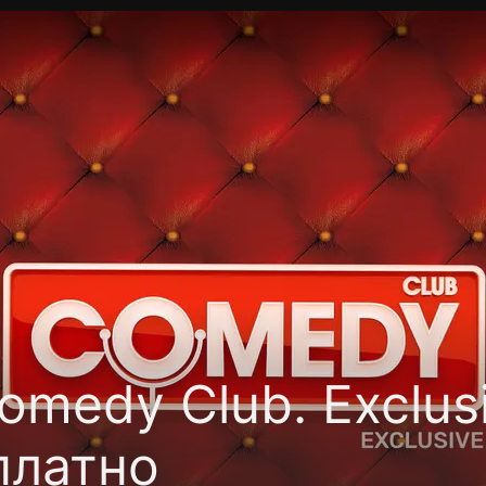
фиденциальности
Открыть приложение
Ввести пр
medy Club. Exclus
платно