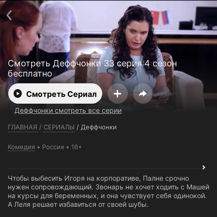
Телефон поддержки:
+7 (727) 323 10 92
Пользовательское соглашение
Политика конфиденциальности
Открыть приложение
Ввести промокод
Смотреть Деффчонки 33 серия 4 сезон
бесплатно
Смотреть Сериал
Деффчонки смотреть все серии
ГЛАВНАЯ
/
СЕРИАЛЫ
/
Деффчонки
Комедия
Россия
16+
Чтобы выбесить Игоря на корпоративе, Палне срочно
нужен сопровождающий. Звонарь не хочет ходить с Машей
на курсы для беременных, и она чувствует себя одинокой.
А Леля решает избавиться от своей шубы.