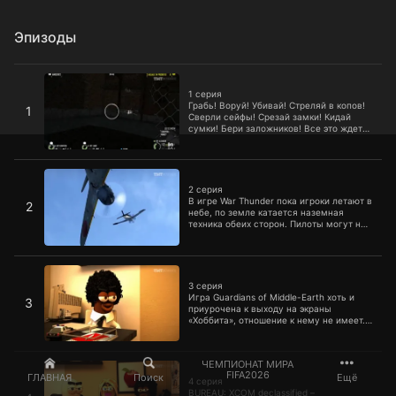
Эпизоды
1 серия
1 серия
Грабь! Воруй! Убивай! Стреляй в копов!
1
Сверли сейфы! Срезай замки! Кидай
сумки! Бери заложников! Все это ждет
вас в ураганном продолжении
криминального боевика Payday 2.
2 серия
2 серия
В игре War Thunder пока игроки летают в
2
небе, по земле катается наземная
техника обеих сторон. Пилоты могут не
только воевать против авиации
противника, но и уничтожать наземные
юниты.
3 серия
3 серия
Игра Guardians of Middle-Earth хоть и
3
приурочена к выходу на экраны
«Хоббита», отношение к нему не имеет.
Из книжной вселенной Толкина сюда
попали только вырванные из контекста
персонажи.
4 серия
ЧЕМПИОНАТ МИРА
FIFA2026
ГЛАВНАЯ
Поиск
Ещё
4 серия
BUREAU: XCOM declassified –