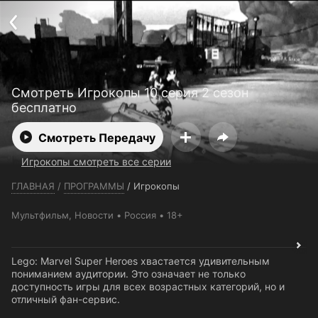
Телефон поддержки:
+7 (727) 323 10 92
Пользовательское соглашение
Политика конфиденциальности
Открыть приложение
Ввести промокод
Смотреть Игрокопы 10 серия 2 сезон
бесплатно
Смотреть Передачу
Игрокопы смотреть все серии
ГЛАВНАЯ
/
ПРОГРАММЫ
/
Игрокопы
Мультфильм
,
Новости
Россия
18+
Lego: Marvel Super Heroes хвастается удивительным
пониманием аудитории. Это означает не только
доступность игры для всех возрастных категорий, но и
отличный фан-сервис.