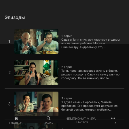
Эпизоды
1 серия
1 серия
Саша и Таня снимают квартиру в одном
1
из спальных районов Москвы.
Сильвестру Андреевичу это,
разумеется, не нравится. Но
недовольство папы не мешает молодым
строить планы на будущее и готовиться
2 серия
к грандиозному новоселью.
2 серия
Таня, проанализировав жизнь в браке,
2
решает посадить Сашу на сексуальную
голодовку. По ее мнению, после
свадьбы Саша дорвался до
безлимитного секса, и из отношений
постепенно испарились романтика и
3 серия
страсть. Разумеется, Саше такое
решение Тани понравиться не могло.
3 серия
У друга семьи Сергеевых, Майкла,
3
проблема. Его преследует девушка из
богатой семьи, которая любыми
способами хочет заполучить Майкла к
себе в парни. Чтобы от нее отвязаться,
ЧЕМПИОНАТ МИРА
Майклу нужно экстренно обзавестись
4 серия
FIFA2026
ГЛАВНАЯ
Поиск
Ещё
сначала сыном, а потом и женой.
Только не ясно, на кого теперь