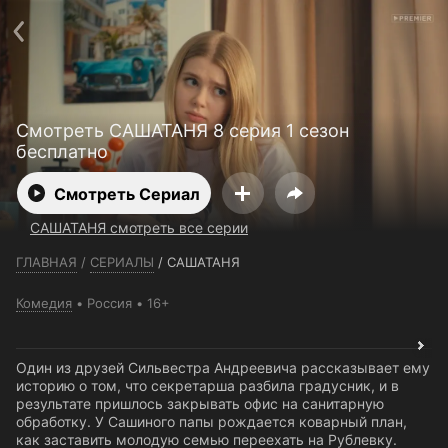
Телефон поддержки:
+7 (727) 323 10 92
Пользовательское соглашение
Политика конфиденциальности
Открыть приложение
Ввести промокод
Смотреть САШАТАНЯ 8 серия 1 сезон
бесплатно
Смотреть Сериал
САШАТАНЯ смотреть все серии
ГЛАВНАЯ
/
СЕРИАЛЫ
/
САШАТАНЯ
Комедия
Россия
16+
Один из друзей Сильвестра Андреевича рассказывает ему
историю о том, что секретарша разбила градусник, и в
результате пришлось закрывать офис на санитарную
обработку. У Сашиного папы рождается коварный план,
как заставить молодую семью переехать на Рублевку.