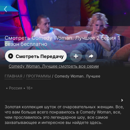
Телефон поддержки:
+7 (727) 323 10 92
Пользовательское соглашение
Политика конфиденциальности
Открыть приложение
Ввести промокод
Смотреть Comedy Woman. Лучшее 2 серия 1
сезон бесплатно
Смотреть Передачу
Comedy Woman. Лучшее смотреть все серии
ГЛАВНАЯ
/
ПРОГРАММЫ
/
Comedy Woman. Лучшее
Россия
16+
Золотая коллекция шуток от очаровательных женщин. Все,
что вам больше всего понравилось в Comedy Woman, все,
чем прославилось это легендарное шоу, все самое
захватывающее и интересное вы найдете здесь.