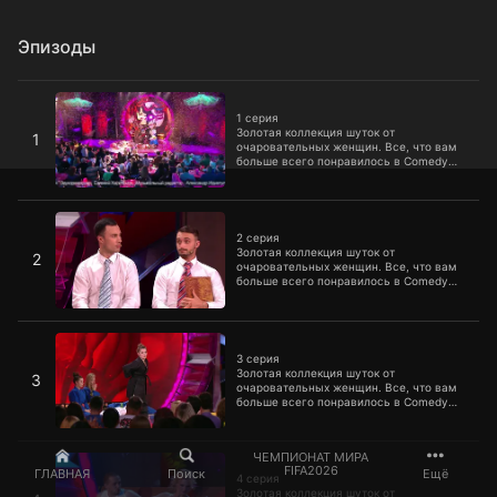
Эпизоды
1 серия
1 серия
Золотая коллекция шуток от
1
очаровательных женщин. Все, что вам
больше всего понравилось в Comedy
Woman, все, чем прославилось это
легендарное шоу, все самое
захватывающее и интересное вы
2 серия
найдете здесь.
2 серия
Золотая коллекция шуток от
2
очаровательных женщин. Все, что вам
больше всего понравилось в Comedy
Woman, все, чем прославилось это
легендарное шоу, все самое
захватывающее и интересное вы
3 серия
найдете здесь.
3 серия
Золотая коллекция шуток от
3
очаровательных женщин. Все, что вам
больше всего понравилось в Comedy
Woman, все, чем прославилось это
легендарное шоу, все самое
захватывающее и интересное вы
4 серия
ЧЕМПИОНАТ МИРА
найдете здесь.
FIFA2026
ГЛАВНАЯ
Поиск
Ещё
4 серия
Золотая коллекция шуток от