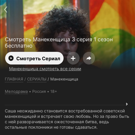
Телефон поддержки:
+7 (727) 323 10 92
Пользовательское соглашение
Политика конфиденциальности
Открыть приложение
Ввести промокод
Смотреть Манекенщица 3 серия 1 сезон
бесплатно
Смотреть Сериал
Манекенщица смотреть все серии
ГЛАВНАЯ
/
СЕРИАЛЫ
/
Манекенщица
Мелодрама
Россия
18+
Саша неожиданно становится востребованной советской
манекенщицей и встречает свою любовь. Но за право быть
с ней разворачивается ожесточенная битва, ведь
остальные поклонники не готовы сдаваться.