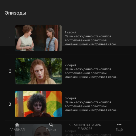
Эпизоды
1 серия
1 серия
Саша неожиданно становится
1
востребованной советской
манекенщицей и встречает свою
любовь. Но за право быть с ней
разворачивается ожесточенная битва,
ведь остальные поклонники не готовы
2 серия
сдаваться.
2 серия
Саша неожиданно становится
2
востребованной советской
манекенщицей и встречает свою
любовь. Но за право быть с ней
разворачивается ожесточенная битва,
ведь остальные поклонники не готовы
3 серия
сдаваться.
3 серия
Саша неожиданно становится
3
востребованной советской
манекенщицей и встречает свою
любовь. Но за право быть с ней
разворачивается ожесточенная битва,
ведь остальные поклонники не готовы
4 серия
ЧЕМПИОНАТ МИРА
сдаваться.
FIFA2026
ГЛАВНАЯ
Поиск
Ещё
4 серия
Саша неожиданно становится