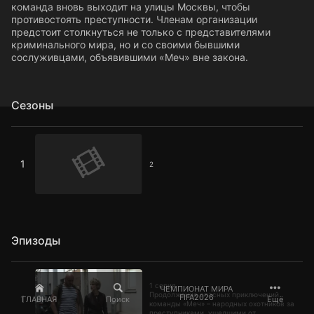
команда вновь выходит на улицы Москвы, чтобы
противостоять преступности. Членам организации
предстоит столкнуться не только с представителями
криминального мира, но и со своими бывшими
сослуживцами, объявившими «Меч» вне закона.
Сезоны
2
1
2
Эпизоды
1 серия
1 серия
ЧЕМПИОНАТ МИРА
Продолжение опасных приключений
FIFA2026
1
ГЛАВНАЯ
Поиск
Ещё
команды «Меч» – народных охотников за
преступниками, ушедшими от