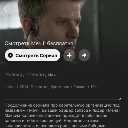
Телефон поддержки:
+7 (727) 323 10 92
Пользовательское соглашение
Политика конфиденциальности
Открыть приложение
Ввести промокод
Смотреть Меч II бесплатно
Смотреть Сериал
ГЛАВНАЯ
/
СЕРИАЛЫ
/
Меч II
series
2014,
Детектив
,
Криминал
Россия
18+
Продолжение сериала про карательную организацию под
названием «Меч». Бывший офицер запаса и лидер «Меча»
Максим Калинин постепенно приходит в себя после
ранения и гибели товарищей. Недолгое затишье
заканчивается, и, пополнив ряды новыми бойцами,