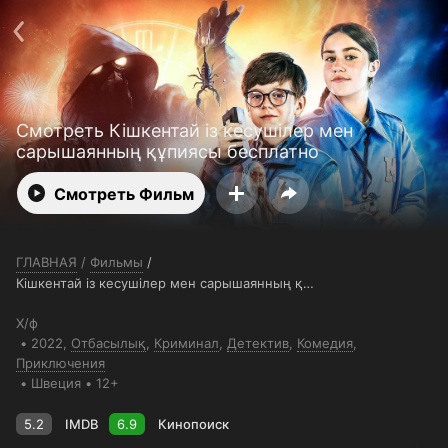
Телефон поддержки:
+7 (727) 323 10 92
Пользовательское соглашение
Политика конфиденциальности
Открыть приложение
Ввести промокод
Смотреть Кішкентай із кесушілер мен
сарышаянның құпиясы бесплатно
Смотреть Фильм
ГЛАВНАЯ
/
Фильмы
/
Кішкентай із кесушілер мен сарышаянның құпиясы
Х/ф
2022,
Отбасылық
,
Криминал
,
Детектив
,
Комедия
,
Приключения
Швеция
12+
5.2
IMDB
6.9
Кинопоиск