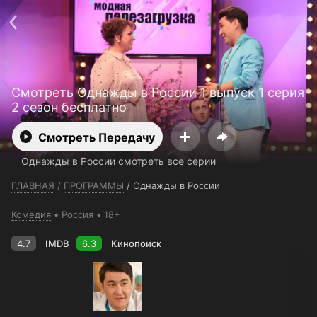
Телефон поддержки:
+7 (727) 323 10 92
Пользовательское соглашение
Политика конфиденциальности
Открыть приложение
Ввести промокод
Смотреть Однажды в России 1 выпуск 1 серия
2 сезон бесплатно
Смотреть Передачу
Однажды в России смотреть все серии
ГЛАВНАЯ
/
ПРОГРАММЫ
/
Однажды в России
Комедия
Россия
18+
4.7
IMDB
6.3
Кинопоиск