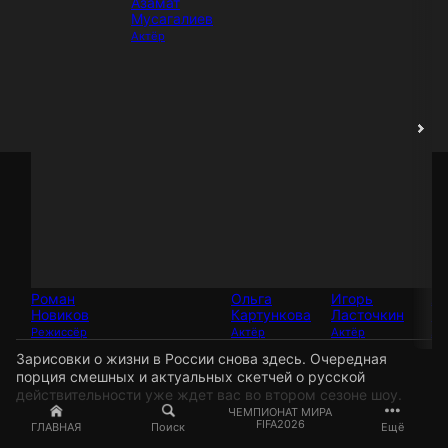
Азамат
Мусагалиев
Актёр
Роман
Ольга
Игорь
Ал
Новиков
Картункова
Ласточкин
Пт
Режиссёр
Актёр
Актёр
Ак
Зарисовки о жизни в России снова здесь. Очередная
порция смешных и актуальных скетчей о русской
действительности уже ждет вас во втором сезоне шоу.
ЧЕМПИОНАТ МИРА
FIFA2026
ГЛАВНАЯ
Поиск
Ещё