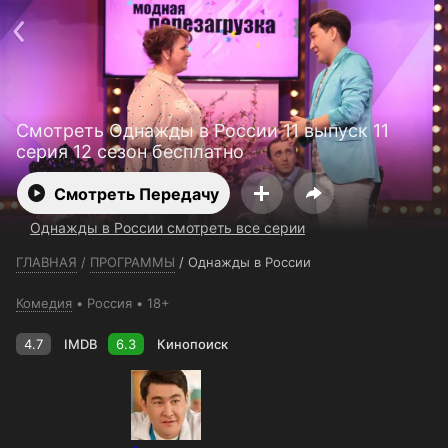
Телефон поддержки:
+7 (727) 323 10 92
Пользовательское соглашение
Политика конфиденциальности
Открыть приложение
Ввести промокод
Смотреть Однажды в России 11 выпуск 11
серия 12 сезон бесплатно
Смотреть Передачу
Однажды в России смотреть все серии
ГЛАВНАЯ
/
ПРОГРАММЫ
/
Однажды в России
Комедия
Россия
18+
4.7
IMDB
6.3
Кинопоиск