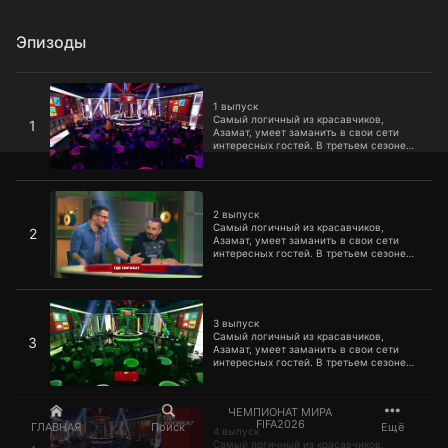
Эпизоды
1 выпуск
1 выпуск
Самый логичный из красавчиков,
1
Азамат, умеет заманить в свои сети
интересных гостей. В третьем сезоне
они продолжают приходить, чтобы
немного подлечить свою слегка
хромающую логику.
2 выпуск
2 выпуск
Самый логичный из красавчиков,
2
Азамат, умеет заманить в свои сети
интересных гостей. В третьем сезоне
они продолжают приходить, чтобы
немного подлечить свою слегка
хромающую логику.
3 выпуск
3 выпуск
Самый логичный из красавчиков,
3
Азамат, умеет заманить в свои сети
интересных гостей. В третьем сезоне
они продолжают приходить, чтобы
немного подлечить свою слегка
хромающую логику.
4 выпуск
ЧЕМПИОНАТ МИРА
FIFA2026
ГЛАВНАЯ
Поиск
Ещё
4 выпуск
Самый логичный из красавчиков,