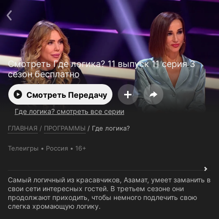
Телефон поддержки:
+7 (727) 323 10 92
Пользовательское соглашение
Политика конфиденциальности
Открыть приложение
Ввести промокод
Смотреть Где логика? 11 выпуск 11 серия 3
сезон бесплатно
Смотреть Передачу
Где логика? смотреть все серии
ГЛАВНАЯ
/
ПРОГРАММЫ
/
Где логика?
Телеигры
Россия
16+
Самый логичный из красавчиков, Азамат, умеет заманить в
свои сети интересных гостей. В третьем сезоне они
продолжают приходить, чтобы немного подлечить свою
слегка хромающую логику.