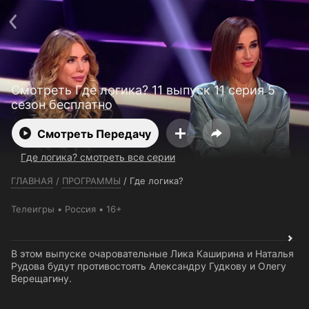
Телефон поддержки:
+7 (727) 323 10 92
Пользовательское соглашение
Политика конфиденциальности
Открыть приложение
Ввести промокод
Смотреть Где логика? 11 выпуск 11 серия 5
сезон бесплатно
Смотреть Передачу
Где логика? смотреть все серии
ГЛАВНАЯ
/
ПРОГРАММЫ
/
Где логика?
Телеигры
Россия
16+
В этом выпуске очаровательные Лика Каширина и Наталья
Рудова будут противостоять Александру Гудкову и Олегу
Верещагину.