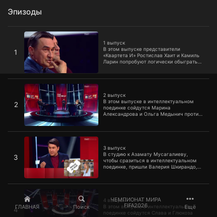
Эпизоды
1 выпуск
1 выпуск
В этом выпуске представители
1
«Квартета И» Ростислав Хаит и Камиль
Ларин попробуют логически обыграть
актрис Ингрид Олеринскую и Марию
Шумакову.
2 выпуск
2 выпуск
В этом выпуске в интеллектуальном
2
поединке сойдутся Марина
Александрова и Ольга Медынич против
Виктора Комарова и Ивана Усовича.
3 выпуск
3 выпуск
В студию к Азамату Мусагалиеву,
3
чтобы сразиться в интеллектуальном
поединке, пришли Валерия Шкирандо,
Мария Карпова, ST и СYGO.
4 выпуск
ЧЕМПИОНАТ МИРА
4 выпуск
FIFA2026
ГЛАВНАЯ
Поиск
Ещё
В этом выпуске в интеллектуально
4
поединке сойдутся Слава и Глюкоза