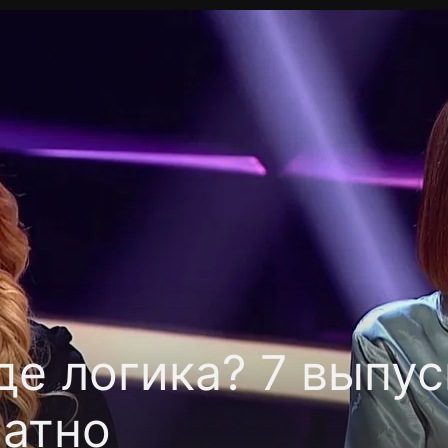
фиденциальности
Открыть приложение
Ввести пр
е логика? 7 выпус
латно