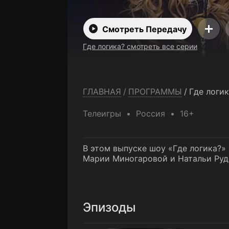
Смотреть Передачу
Где логика? смотреть все серии
ГЛАВНАЯ
/
ПРОГРАММЫ
/
Где логик
Телеигры
Россия
16+
В этом выпуске шоу «Где логика?»
Марии Миногаровой и Натальи Руд
Эпизоды
1 выпуск