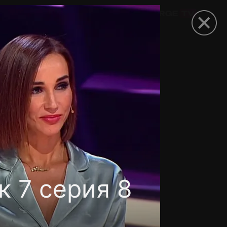
омокод
к 7 серия 8