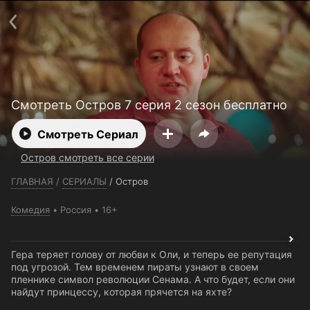
Телефон поддержки:
+7 (727) 323 10 92
Пользовательское соглашение
Политика конфиденциальности
Открыть приложение
Ввести промокод
Смотреть Остров 7 серия 2 сезон бесплатно
Смотреть Сериал
Остров смотреть все серии
ГЛАВНАЯ
/
СЕРИАЛЫ
/
Остров
Комедия
Россия
16+
Гера теряет голову от любви к Оли, и теперь ее репутация
под угрозой. Тем временем пираты узнают в своем
пленнике символ революции Сенама. А что будет, если они
найдут принцессу, которая прячется на яхте?