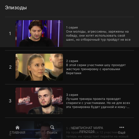
Эпизоды
1 серия
1 серия
Они молоды, агрессивны, заряжены на
1
победу, они хотят использовать свой
шанс, но отборочный тур пройдут не все
2 серия
2 серия
В этой серии участники шоу проходят
2
жесткую тренировку с краповыми
беретами
3 серия
3 серия
Лучшие тренера проекта проводят
3
спаринги с участниками. Но не для всех
эта тренировка будет удачной и кому-то
придется покинуть проект.
5 серия
ЧЕМПИОНАТ МИРА
5 серия
FIFA2026
ГЛАВНАЯ
Поиск
Ещё
На проекте остается 12 участников и
4
теперь им предстоит перейти на новый