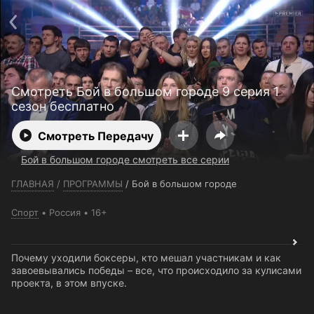
Телефон поддержки:
+7 (727) 323 10 92
Пользовательское соглашение
Политика конфиденциальности
Открыть приложение
Ввести промокод
Смотреть Бой в большом городе 9 серия 1
сезон бесплатно
Смотреть Передачу
Бой в большом городе смотреть все серии
ГЛАВНАЯ
/
ПРОГРАММЫ
/
Бой в большом городе
Спорт
Россия
16+
Почему уходили боксеры, кто мешал участникам и как
завоевывались победы – все, что происходило за кулисами
проекта, в этом впуске.