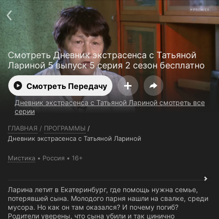
Телефон поддержки:
+7 (727) 323 10 92
Пользовательское соглашение
Политика конфиденциальности
Открыть приложение
Ввести промокод
Смотреть Дневник экстрасенса с Татьяной
Лариной 5 выпуск 5 серия 2 сезон бесплатно
Смотреть Передачу
Дневник экстрасенса с Татьяной Лариной смотреть все
серии
ГЛАВНАЯ
/
ПРОГРАММЫ
/
Дневник экстрасенса с Татьяной Лариной
Мистика
Россия
16+
Ларина летит в Екатеринбург, где помощь нужна семье,
потерявшей сына. Молодого парня нашли на свалке, среди
мусора. Но как он там оказался? И почему погиб?
Родители уверены, что сына убили и так цинично