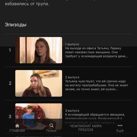
избавились от трупа.
Эпизоды
1 выпуск
1 выпуск
На выходе из офиса Татьяну Ларину
1
ловит неизвестная женщина. Она
требует у ясновидящей возврата денег.
Оказывается, женщина стала жертвой
мошенников, которые в интернете
действовали от имени сумеречной
2 выпуск
ведьмы.
2 выпуск
Татьяна чувствует, что ей срочно надо
2
на могилу прапрабабушки. Она не знает
зачем, но точно знает, ей нужно
поговорить со своей умершей
родственницей.
3 выпуск
3 выпуск
К ясновидящей обращается женщина,
3
похоронившая сына. Бездыханный и
искалеченный, он был найден у
ЧЕМПИОНАТ МИРА
автобусной остановки. В полиции
FIFA2026
решили, что произошел несчастный
ГЛАВНАЯ
Поиск
Ещё
случай, но мать погибшего подозревает,
4 выпуск