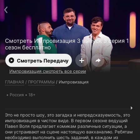
Телефон поддержки:
+7 (727) 323 10 92
Пользовательское соглашение
Политика конфиденциальности
Открыть приложение
Ввести промокод
Смотреть Импровизация 3 выпуск 3 серия 1
сезон бесплатно
Смотреть Передачу
Импровизация смотреть все серии
ГЛАВНАЯ
/
ПРОГРАММЫ
/
Импровизация
Россия
18+
Это не просто шоу, это загадка и непредсказуемость, это
импровизация в чистом виде. В первом сезоне ведущий
Павел Воля предлагает комикам различные ситуации, а
они устраивают на сцене настоящую вакханалию. Ребятам
необходимо выполнить шесть заданий, в каждом из