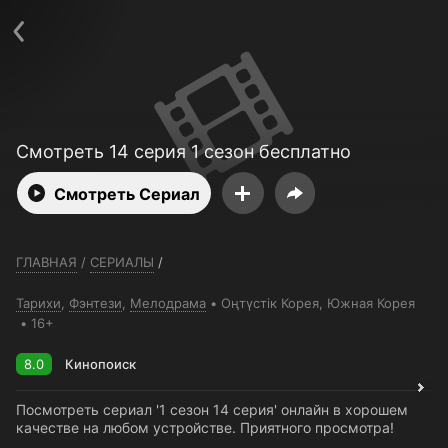
Телефон поддержки:
+7 (727) 323 10 92
Пользовательское соглашение
Политика конфиденциальности
Открыть приложение
Ввести промокод
Смотреть 14 серия 1 сезон бесплатно
Смотреть Сериал
ГЛАВНАЯ
/
СЕРИАЛЫ
/
Тарихи
,
Фэнтези
,
Мелодрама
Оңтүстік Корея
, Южная Корея
16+
8.0
Кинопоиск
Посмотреть сериал '1 сезон 14 серия' онлайн в хорошем
качестве на любом устройстве. Приятного просмотра!