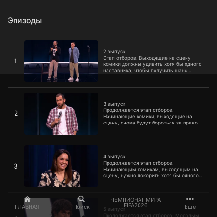
Эпизоды
2 выпуск
2 выпуск
Этап отборов. Выходящие на сцену
1
комики должны удивить хотя бы одного
наставника, чтобы получить шанс
попасть в команды Алексея Щербакова,
Нурлана Сабурова, Юлии Ахмедовой
или Ивана Абрамова.
3 выпуск
3 выпуск
Продолжается этап отборов.
2
Начинающие комики, выходящие на
сцену, снова будут бороться за право
попасть в команды Алексея Щербакова,
Нурлана Сабурова, Юлии Ахмедовой
или Ивана Абрамова.
4 выпуск
4 выпуск
Продолжается этап отборов.
3
Начинающим комикам, выходящим на
сцену, нужно покорить хотя бы одного
наставника — Алексея Щербакова,
Нурлана Сабурова, Юлию Ахмедову или
Ивана Абрамова, — чтобы попасть в
5 выпуск
ЧЕМПИОНАТ МИРА
команду.
FIFA2026
ГЛАВНАЯ
Поиск
Ещё
5 выпуск
Продолжается этап отборов. Молодым