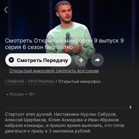
Телефон поддержки:
+7 (727) 323 10 92
Пользовательское соглашение
Политика конфиденциальности
Открыть приложение
Ввести промокод
Смотреть Открытый микрофон 9 выпуск 9
серия 6 сезон бесплатно
Смотреть Передачу
Открытый микрофон смотреть все серии
ГЛАВНАЯ
/
ПРОГРАММЫ
/
Открытый микрофон
Россия
16+
Стартует этап дуэлей. Наставники Нурлан Сабуров,
Алексей Щербаков, Юлия Ахмедова и Иван Абрамов
набрали команды, и пришло время выяснить, кто готов
двигаться к призу в 3 миллиона рублей.