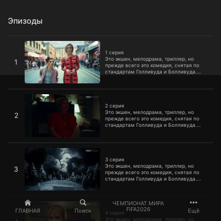
Эпизоды
1 серия
1 серия
Это экшен, мелодрама, триллер, но
1
прежде всего это комедия, снятая по
стандартам Голливуда и Болливуда.
Сочная качественная картинка,
киношные спецэффекты и реалистичные
декорации ставят проект ТНТ
2 серия
особняком, позволяя говорить о
рождении нового жанра. Это пять
2 серия
разных историй о пяти совершенно не
Это экшен, мелодрама, триллер, но
2
похожих друг на друга женщинах.
прежде всего это комедия, снятая по
стандартам Голливуда и Болливуда.
Сочная качественная картинка,
киношные спецэффекты и реалистичные
декорации ставят проект ТНТ
3 серия
особняком, позволяя говорить о
рождении нового жанра. Это пять
3 серия
разных историй о пяти совершенно не
Это экшен, мелодрама, триллер, но
3
похожих друг на друга женщинах.
прежде всего это комедия, снятая по
стандартам Голливуда и Болливуда.
Сочная качественная картинка,
киношные спецэффекты и реалистичные
декорации ставят проект ТНТ
4 серия
ЧЕМПИОНАТ МИРА
особняком, позволяя говорить о
FIFA2026
ГЛАВНАЯ
Поиск
Ещё
рождении нового жанра. Это пять
4 серия
разных историй о пяти совершенно не
Это экшен, мелодрама, триллер, но