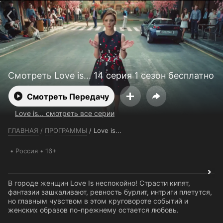
Телефон поддержки:
+7 (727) 323 10 92
Пользовательское соглашение
Политика конфиденциальности
Открыть приложение
Ввести промокод
Смотреть Love is... 14 серия 1 сезон бесплатно
Смотреть Передачу
Love is... смотреть все серии
ГЛАВНАЯ
/
ПРОГРАММЫ
/
Love is...
Россия
16+
В городе женщин Love Is неспокойно! Страсти кипят,
фантазии зашкаливают, ревность бурлит, интриги плетутся,
но главным чувством в этом круговороте событий и
женских образов по-прежнему остается любовь.