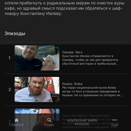
хотели прибегнуть к радикальным мерам по очистке ауры
кафе, но здравый смысл подсказал им обратиться к шеф-
повару Константину Ивлеву.
Эпизоды
Самара. Ярга
Самара. Ярга
Константин Ивлев отправляется в
1
Самару, чтобы за три дня превратить
убыточный ресторан в прибыльный
бизнес! Заведение русской кухни «Ярга»
открылось год назад, а сейчас
владельцы ресторана не могут понять,
Казань. Bolaq
почему зал все время пустует. Им
придется быть готовыми к шоковой
Казань. Bolaq
терапии сурового мастера. Константин
Ресторан национальной кухни Bolaq
2
Ивлев вскроет проблемы в работе кухни
когда-то был успешным заведением в
и укажет на слабое звено среди
Казани. Но со временем он потерял не
персонала.
только свою концепцию, но и всех
посетителей. Владельцы ресторана
берут кредиты, чтобы выдать персоналу
Санкт-Петербург. Пивной этикет
зарплату. Им остался всего один шаг до
закрытия. В отчаянии хозяйка заведения
Санкт-Петербург. Пивной этикет
обратилась к Константину Ивлеву,
Константин Ивлев прибыл в Санкт-
ЧЕМПИОНАТ МИРА
3
чтобы он помог им исправить
Петербург, чтобы оказать экстренную
FIFA2026
ГЛАВНАЯ
Поиск
Ещё
положение дел.
помощь культовому заведению. Бар
«Пивной этикет» давно уже стал