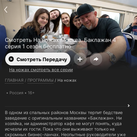
Телефон поддержки:
+7 (727) 323 10 92
Пользовательское соглашение
Политика конфиденциальности
Открыть приложение
Ввести промокод
Смотреть На ножах Москва. Баклажан 4
серия 1 сезон бесплатно
Смотреть Передачу
На ножах смотреть все серии
ГЛАВНАЯ
/
ПРОГРАММЫ
/
На ножах
Россия
16+
В одном из спальных районов Москвы терпит бедствие
заведение с оригинальным названием «Баклажан». Ни
хозяйка, ни администратор кафе не могут понять, куда
исчезли их гости. Пока что они выживают только на
скромных бизнес-ланчах. Неопытные руководители уже