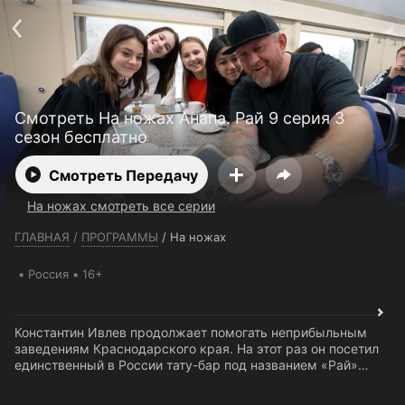
Телефон поддержки:
+7 (727) 323 10 92
Пользовательское соглашение
Политика конфиденциальности
Открыть приложение
Ввести промокод
Смотреть На ножах Анапа. Рай 9 серия 3
сезон бесплатно
Смотреть Передачу
На ножах смотреть все серии
ГЛАВНАЯ
/
ПРОГРАММЫ
/
На ножах
Россия
16+
Константин Ивлев продолжает помогать неприбыльным
заведениям Краснодарского края. На этот раз он посетил
единственный в России тату-бар под названием «Рай»…