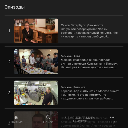
Эпизоды
Санкт-Петербург. Два хвоста
Санкт-Петербург. Два хвоста
Ох, уж эти петербуржцы! Что ни
1
ресторан, так уникальный концепт. Что
ни повар, так творец свободной
кулинарии. С одним из них Константину
Ивлеву как раз довелось столкнуться в
заведении под названием «Два
Москва. Айва
хвоста»…
Москва. Айва
Москва-красавица вновь послала
2
сигнал о помощи Константину Ивлеву.
На этот раз в самом центре столицы
терпит убытки заведение восточной
кухни «Айва». Кто же виноват в
отсутствии прибыли? Деспотичный
Москва. Ритмика
хозяин, уставший администратор или
повара-«криворучки»?
Москва. Ритмика
Караоке-бар «Ритмика» в Москве знают
3
немногие. И это не потому, что
находится оно в спальном районе
столицы. Просто в голове у молодого
учредителя нет никакого представления
о работе кафе. Дерзкий персонал и
Новороссийск. Karabas-Barabas
меню распугали всех посетителей.
Получится ли у юного поколения
ЧЕМПИОНАТ МИРА
Новороссийск. Karabas-Barabas
принять мудрость терпеливого
FIFA2026
ГЛАВНАЯ
Поиск
Ещё
Хочешь потерять друга – создай с ним
4
мастера?
совместный бизнес. А если хочешь и