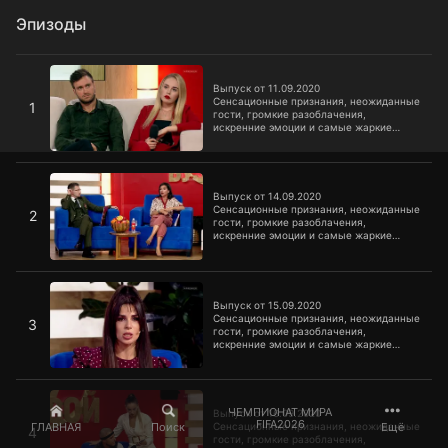
Эпизоды
Выпуск от 11.09.2020
Выпуск от 11.09.2020
Сенсационные признания, неожиданные
1
гости, громкие разоблачения,
искренние эмоции и самые жаркие
споры – все это в шоу «Бородина против
Бузовой».
Выпуск от 14.09.2020
Выпуск от 14.09.2020
Сенсационные признания, неожиданные
2
гости, громкие разоблачения,
искренние эмоции и самые жаркие
споры – все это в шоу «Бородина против
Бузовой».
Выпуск от 15.09.2020
Выпуск от 15.09.2020
Сенсационные признания, неожиданные
3
гости, громкие разоблачения,
искренние эмоции и самые жаркие
споры – все это в шоу «Бородина против
Бузовой».
Выпуск от 16.09.2020
ЧЕМПИОНАТ МИРА
Выпуск от 16.09.2020
FIFA2026
ГЛАВНАЯ
Поиск
Ещё
Сенсационные признания, неожиданные
4
гости, громкие разоблачения,