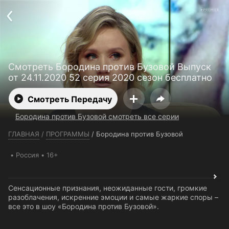
Телефон поддержки:
+7 (727) 323 10 92
Пользовательское соглашение
Политика конфиденциальности
Открыть приложение
Ввести промокод
Смотреть Бородина против Бузовой Выпуск
от 24.11.2020 52 серия 2020 сезон бесплатно
Смотреть Передачу
Бородина против Бузовой смотреть все серии
ГЛАВНАЯ
/
ПРОГРАММЫ
/
Бородина против Бузовой
Россия
16+
Сенсационные признания, неожиданные гости, громкие
разоблачения, искренние эмоции и самые жаркие споры –
все это в шоу «Бородина против Бузовой».