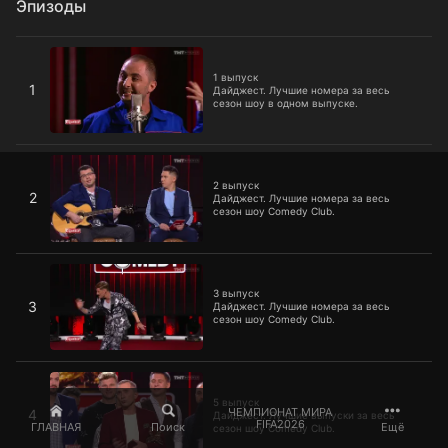
Эпизоды
1 выпуск
1 выпуск
1
Дайджест. Лучшие номера за весь
сезон шоу в одном выпуске.
2 выпуск
2 выпуск
2
Дайджест. Лучшие номера за весь
сезон шоу Comedy Club.
3 выпуск
3 выпуск
3
Дайджест. Лучшие номера за весь
сезон шоу Comedy Club.
5 выпуск
5 выпуск
ЧЕМПИОНАТ МИРА
4
Дайджест. Лучшие выпуски за весь
FIFA2026
ГЛАВНАЯ
Поиск
Ещё
сезон шоу Comedy Club.