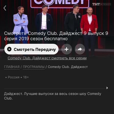
Телефон поддержки:
+7 (727) 323 10 92
Пользовательское соглашение
Политика конфиденциальности
Открыть приложение
Ввести промокод
Смотреть Comedy Club. Дайджест 9 выпуск 9
серия 2019 сезон бесплатно
Смотреть Передачу
Comedy Club. Дайджест смотреть все серии
ГЛАВНАЯ
/
ПРОГРАММЫ
/
Comedy Club. Дайджест
Россия
18+
Дайджест. Лучшие выпуски за весь сезон шоу Comedy
Club.