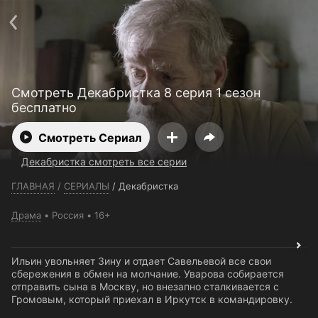
Телефон поддержки:
+7 (727) 323 10 92
Пользовательское соглашение
Политика конфиденциальности
Открыть приложение
Ввести промокод
Смотреть Декабристка 8 серия 1 сезон
бесплатно
Смотреть Сериал
Декабристка смотреть все серии
ГЛАВНАЯ
/
СЕРИАЛЫ
/
Декабристка
Драма
Россия
16+
Ильин увольняет Зину и отдает Савельевой все свои
сбережения в обмен на молчание. Уварова собирается
отправить сына в Москву, но внезапно сталкивается с
Громовым, который приехал в Иркутск в командировку.