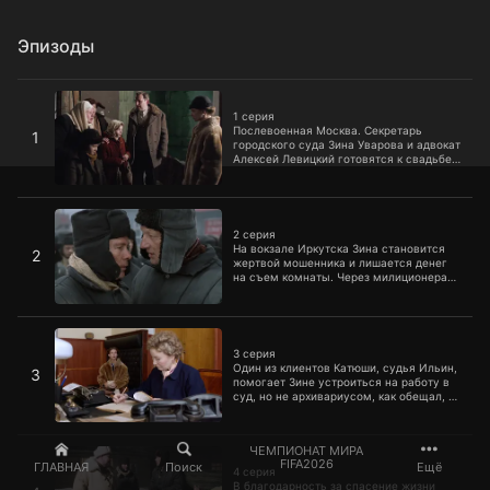
Эпизоды
1 серия
1 серия
Послевоенная Москва. Секретарь
1
городского суда Зина Уварова и адвокат
Алексей Левицкий готовятся к свадьбе.
Однако их планам не суждено сбыться:
Алексея задерживают по надуманному
обвинению.
2 серия
2 серия
На вокзале Иркутска Зина становится
2
жертвой мошенника и лишается денег
на съем комнаты. Через милиционера
ей удается познакомиться с Катюшей,
девушкой легкого поведения, которая
соглашается помочь Уваровой.
3 серия
3 серия
Один из клиентов Катюши, судья Ильин,
3
помогает Зине устроиться на работу в
суд, но не архивариусом, как обещал, а
уборщицей. Узнав, что в ее обязанности
входит уборка архива, Уварова сразу же
берется за работу.
4 серия
ЧЕМПИОНАТ МИРА
FIFA2026
ГЛАВНАЯ
Поиск
Ещё
4 серия
В благодарность за спасение жизни