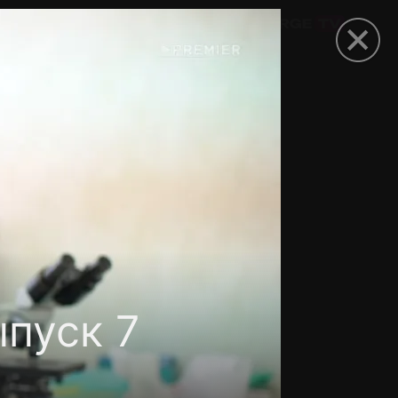
омокод
пуск 7