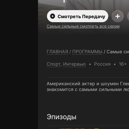
Смотреть Передачу
Самые сильные смотреть все серии
ГЛАВНАЯ
/
ПРОГРАММЫ
/
Самые си
Спорт
,
Интервью
Россия
16+
Американский актер и шоумен Гле
знакомится с самыми сильными люд
Эпизоды
1 выпуск