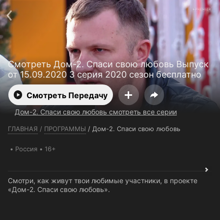
Телефон поддержки:
+7 (727) 323 10 92
Пользовательское соглашение
Политика конфиденциальности
Открыть приложение
Ввести промокод
Смотреть Дом-2. Спаси свою любовь Выпуск
от 15.09.2020 3 серия 2020 сезон бесплатно
Смотреть Передачу
Дом-2. Спаси свою любовь смотреть все серии
ГЛАВНАЯ
/
ПРОГРАММЫ
/
Дом-2. Спаси свою любовь
Россия
16+
Смотри, как живут твои любимые участники, в проекте
«Дом-2. Спаси свою любовь».