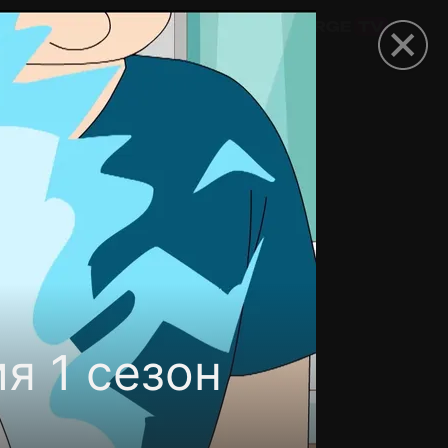
омокод
я 1 сезон