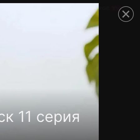
омокод
к 11 серия