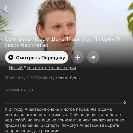
Телефон поддержки:
+7 (727) 323 10 92
Пользовательское соглашение
Политика конфиденциальности
Открыть приложение
Ввести промокод
Смотреть Новый День 11 выпуск 11 серия 11
сезон бесплатно
Смотреть Передачу
Новый День смотреть все серии
ГЛАВНАЯ
/
ПРОГРАММЫ
/
Новый День
Россия
16+
К 21 году Анастасия очень многое пережила и даже
пыталась покончить с жизнью. Сейчас девушка работает
над собой, но все еще не понимает, в чем заключается ее
предназначение. Эксперты помогут Анастасии выбрать
направление для развития.