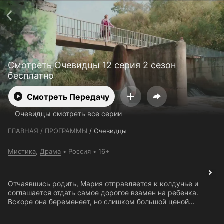
Телефон поддержки:
+7 (727) 323 10 92
Пользовательское соглашение
Политика конфиденциальности
Открыть приложение
Ввести промокод
Смотреть Очевидцы 12 серия 2 сезон
бесплатно
Смотреть Передачу
Очевидцы смотреть все серии
ГЛАВНАЯ
/
ПРОГРАММЫ
/
Очевидцы
Мистика
,
Драма
Россия
16+
Отчаявшись родить, Мария отправляется к колдунье и
соглашается отдать самое дорогое взамен на ребенка.
Вскоре она беременеет, но слишком большой ценой…