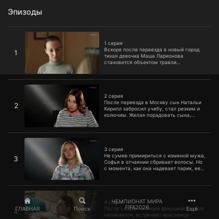
Эпизоды
1 серия
1 серия
Вскоре после переезда в новый город
1
тихая девочка Маша Ларионова
становится объектом травли
одноклассников. Никто и не подозревал,
на что окажется способен добрый
человек, доведенный до отчаяния.
2 серия
2 серия
После переезда в Москву сын Натальи
2
Кирилл забросил учебу, стал резким и
колючим. Желая порадовать сына,
Наталья подарила ему телефон, и с
этого момента начался настоящий
кошмар…
3 серия
3 серия
Не сумев примириться с изменой мужа,
3
Софья в отчаянии сбривает волосы. Но
с момента, как она надевает парик, ее
преследуют необъяснимые и пугающие
явления...
4 серия
ЧЕМПИОНАТ МИРА
4 серия
FIFA2026
ГЛАВНАЯ
Поиск
Ещё
После ссоры со своей девушкой Кирилл
4
напивается, встречает красавицу-