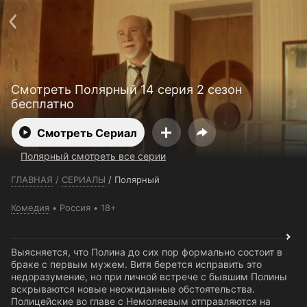
Телефон поддержки:
+7 (727) 323 10 92
Пользовательское соглашение
Политика конфиденциальности
Открыть приложение
Ввести промокод
Смотреть Полярный 14 серия 2 сезон
бесплатно
Смотреть Сериал
Полярный смотреть все серии
ГЛАВНАЯ
/
СЕРИАЛЫ
/
Полярный
Комедия
Россия
18+
Выясняется, что Полина до сих пор формально состоит в
браке с первым мужем. Витя берется исправить это
недоразумение, но при личной встрече с бывшим Полины
вскрываются новые неожиданные обстоятельства.
Полицейские во главе с Немоляевым отправляются на