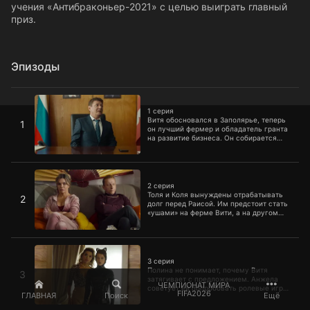
учения «Антибраконьер-2021» с целью выиграть главный
приз.
Эпизоды
1 серия
1 серия
Витя обосновался в Заполярье, теперь
1
он лучший фермер и обладатель гранта
на развитие бизнеса. Он собирается
построить рядом с Полярным
туристический городок, но его планы
рушатся с приездом из Москвы кризис-
2 серия
менеджера Раисы Борисовны.
Оказывается, по распоряжению сверху
2 серия
на месте фермы Вити должен быть
Толя и Коля вынуждены отрабатывать
2
построен мусорный полигон.
долг перед Раисой. Им предстоит стать
«ушами» на ферме Вити, а на другом
конце слушать их будут мэр и Зюзин.
Витя быстро раскусывает шпионов и
придумывает легенду о контрабанде
3 серия
алмазов. На что пойдет мэр, чтобы
завладеть этим несуществующим
3 серия
богатством?
Полина не понимает, почему Витя
3
затягивает с предложением. Анжела
ЧЕМПИОНАТ МИРА
советует ей попробовать ролевые игры,
FIFA2026
ГЛАВНАЯ
Поиск
Ещё
ради чего Полина примеряет латексный
костюм женщины-кошки и застревает в