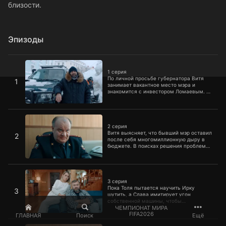
близости.
Эпизоды
1 серия
1 серия
По личной просьбе губернатора Витя
1
занимает вакантное место мэра и
знакомится с инвестором Ломаевым. В
Полярный приезжает мама Полины
Антонина Васильевна и успевает
произвести неизгладимое впечатление
2 серия
на Немоляева.
2 серия
Витя выясняет, что бывший мэр оставил
2
после себя многомиллионную дыру в
бюджете. В поисках решения проблемы
он обращается за помощью к Ломаеву и
выясняет, что тот задумал снести город
в угоду собственному бизнес-проекту.
3 серия
Витя зовет Раису в помощники и
намерен бороться за Полярный до
3 серия
конца.
Пока Толя пытается научить Ирку
3
шутить, а Слава имитирует угон
собственной машины, чтобы
рассчитаться по кредиту, Витя узнает,
ЧЕМПИОНАТ МИРА
FIFA2026
что по документам роскошный дом
ГЛАВНАЯ
Поиск
Ещё
Новикова — это несостоявшийся корпус
4 серия