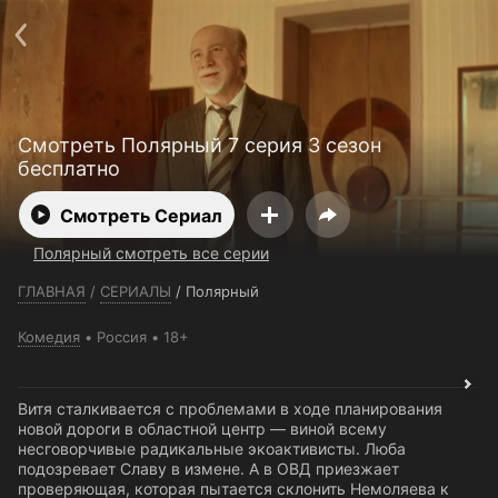
Телефон поддержки:
+7 (727) 323 10 92
Пользовательское соглашение
Политика конфиденциальности
Открыть приложение
Ввести промокод
Смотреть Полярный 7 серия 3 сезон
бесплатно
Смотреть Сериал
Полярный смотреть все серии
ГЛАВНАЯ
/
СЕРИАЛЫ
/
Полярный
Комедия
Россия
18+
Витя сталкивается с проблемами в ходе планирования
новой дороги в областной центр — виной всему
несговорчивые радикальные экоактивисты. Люба
подозревает Славу в измене. А в ОВД приезжает
проверяющая, которая пытается склонить Немоляева к