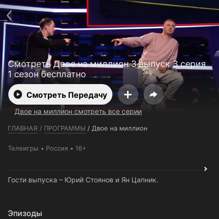
Телефон поддержки:
+7 (727) 323 10 92
Пользовательское соглашение
Политика конфиденциальности
Открыть приложение
Ввести промокод
Смотреть Двое на миллион 3 выпуск 3 серия
1 сезон бесплатно
Смотреть Передачу
Двое на миллион смотреть все серии
ГЛАВНАЯ
/
ПРОГРАММЫ
/
Двое на миллион
Телеигры
Россия
16+
Гости выпуска – Юрий Стоянов и Ян Цапник.
Эпизоды