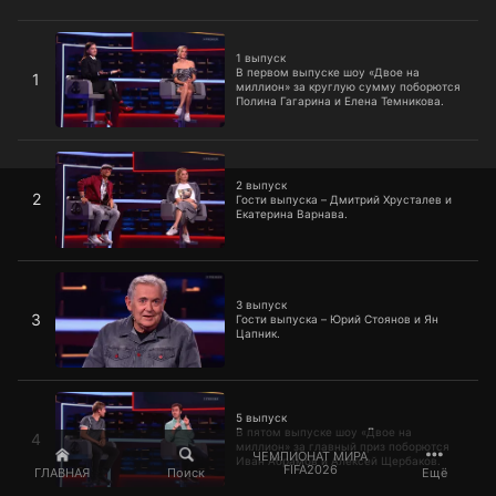
1 выпуск
1 выпуск
В первом выпуске шоу «Двое на
1
миллион» за круглую сумму поборются
Полина Гагарина и Елена Темникова.
2 выпуск
2 выпуск
2
Гости выпуска – Дмитрий Хрусталев и
Екатерина Варнава.
3 выпуск
3 выпуск
3
Гости выпуска – Юрий Стоянов и Ян
Цапник.
5 выпуск
5 выпуск
В пятом выпуске шоу «Двое на
4
миллион» за главный приз поборются
ЧЕМПИОНАТ МИРА
Иван Абрамов и Алексей Щербаков.
FIFA2026
ГЛАВНАЯ
Поиск
Ещё