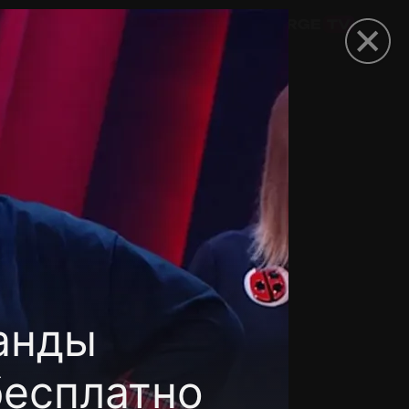
омокод
анды
бесплатно