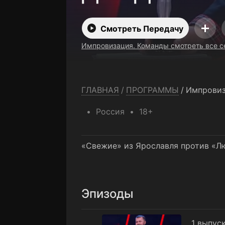
Смотреть Передачу
Импровизация. Команды смотреть все с
ГЛАВНАЯ
/
ПРОГРАММЫ
/
Импровиз
Россия
18+
«Свежие» из Ярославля против «Лю
Эпизоды
1 выпуск
1 выпус