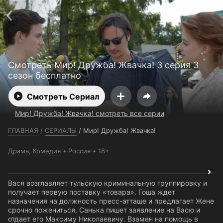
Телефон поддержки:
+7 (727) 323 10 92
Пользовательское соглашение
Политика конфиденциальности
Открыть приложение
Ввести промокод
Смотреть Мир! Дружба! Жвачка! 3 серия 3
сезон бесплатно
Смотреть Сериал
Мир! Дружба! Жвачка! смотреть все серии
ГЛАВНАЯ
/
СЕРИАЛЫ
/
Мир! Дружба! Жвачка!
Драма
,
Комедия
Россия
18+
Вася возглавляет тульскую криминальную группировку и
получает первую поставку «товара». Гоша ждет
назначения на должность пресс-атташе и предлагает Жене
срочно пожениться. Санька пишет заявление на Васю и
отдает его Максиму Николаевичу. Взамен на помощь в