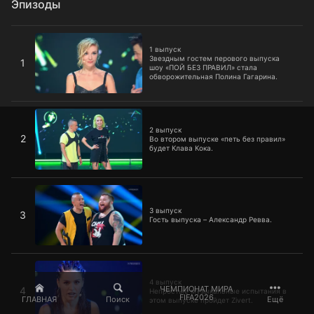
Эпизоды
1 выпуск
1 выпуск
Звездным гостем перового выпуска
1
шоу «ПОЙ БЕЗ ПРАВИЛ» стала
обворожительная Полина Гагарина.
2 выпуск
2 выпуск
2
Во втором выпуске «петь без правил»
будет Клава Кока.
3 выпуск
3 выпуск
3
Гость выпуска – Александр Ревва.
4 выпуск
4 выпуск
ЧЕМПИОНАТ МИРА
4
Непростые музыкальные испытания в
FIFA2026
ГЛАВНАЯ
Поиск
Ещё
этом выпуске пройдет Zivert.