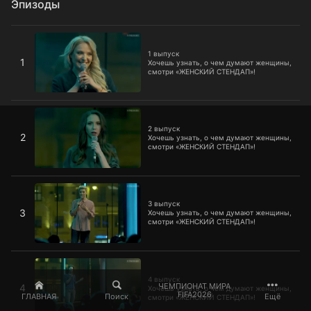
Эпизоды
1 выпуск
1 выпуск
1
Хочешь узнать, о чем думают женщины,
смотри «ЖЕНСКИЙ СТЕНДАП»!
2 выпуск
2 выпуск
2
Хочешь узнать, о чем думают женщины,
смотри «ЖЕНСКИЙ СТЕНДАП»!
3 выпуск
3 выпуск
3
Хочешь узнать, о чем думают женщины,
смотри «ЖЕНСКИЙ СТЕНДАП»!
4 выпуск
4 выпуск
ЧЕМПИОНАТ МИРА
4
Хочешь узнать, о чем думают женщины,
FIFA2026
ГЛАВНАЯ
Поиск
Ещё
смотри «ЖЕНСКИЙ СТЕНДАП»!