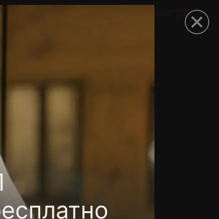
омокод
П
бесплатно