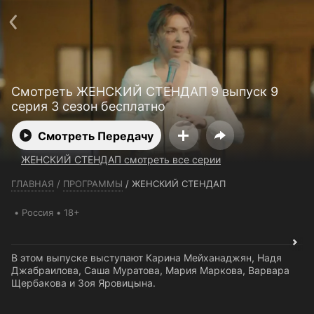
Телефон поддержки:
+7 (727) 323 10 92
Пользовательское соглашение
Политика конфиденциальности
Открыть приложение
Ввести промокод
Смотреть ЖЕНСКИЙ СТЕНДАП 9 выпуск 9
серия 3 сезон бесплатно
Смотреть Передачу
ЖЕНСКИЙ СТЕНДАП смотреть все серии
ГЛАВНАЯ
/
ПРОГРАММЫ
/
ЖЕНСКИЙ СТЕНДАП
Россия
18+
В этом выпуске выступают Карина Мейханаджян, Надя
Джабраилова, Саша Муратова, Мария Маркова, Варвара
Щербакова и Зоя Яровицына.