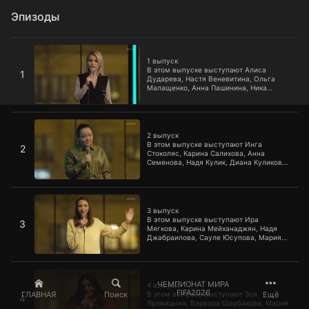
Эпизоды
1 выпуск
1 выпуск
В этом выпуске выступают Алиса
1
Дударева, Настя Веневитина, Ольга
Малащенко, Анна Пашинина, Ника
Тарасевич и Варвара Щербакова.
2 выпуск
2 выпуск
В этом выпуске выступают Инга
2
Стоколяс, Карина Салихова, Анна
Семенова, Надя Кулик, Диана Куликова,
Мария Голицына и Белла.
3 выпуск
3 выпуск
В этом выпуске выступают Ира
3
Мягкова, Карина Мейханаджян, Надя
Джабраилова, Сауле Юсупова, Мария
Маркова и Варвара Щербакова.
4 выпуск
ЧЕМПИОНАТ МИРА
4 выпуск
FIFA2026
ГЛАВНАЯ
Поиск
Ещё
В этом выпуске выступают Зоя
4
Яровицына, Варвара Щербакова, Мария