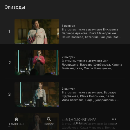
Эпизоды
1 выпуск
1 выпуск
В этом выпуске выступают Елизавета
1
Варвара Аранова, Вика Македонская,
Найка Казиева, Катерина Зайцева, Катя
Котофеева, Ульяна Красильникова и
Ирина Мягкова.
2 выпуск
2 выпуск
В этом выпуске выступают Зоя
2
Яровицына, Варвара Щербакова, Карина
Мейханаджян, Ольга Малащенко,
Елизавета Варвара Аранова, Лиля
Аверина и Ирина Мягкова.
3 выпуск
3 выпуск
В этом выпуске выступают: Варвара
3
Щербакова, Юлия Поломина, Белла,
Инга Стоколяс, Надя Джабраилова и
Вика Македонская.
4 выпуск
ЧЕМПИОНАТ МИРА
4 выпуск
FIFA2026
ГЛАВНАЯ
Поиск
Ещё
В этом выпуске выступают: Варвара
4
Щербакова, Саша Муратова, Белла,