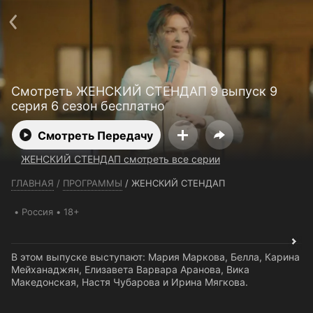
Телефон поддержки:
+7 (727) 323 10 92
Пользовательское соглашение
Политика конфиденциальности
Открыть приложение
Ввести промокод
Смотреть ЖЕНСКИЙ СТЕНДАП 9 выпуск 9
серия 6 сезон бесплатно
Смотреть Передачу
ЖЕНСКИЙ СТЕНДАП смотреть все серии
ГЛАВНАЯ
/
ПРОГРАММЫ
/
ЖЕНСКИЙ СТЕНДАП
Россия
18+
В этом выпуске выступают: Мария Маркова, Белла, Карина
Мейханаджян, Елизавета Варвара Аранова, Вика
Македонская, Настя Чубарова и Ирина Мягкова.