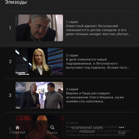
Эпизоды
1 серия
1 серия
Известный адвокат Летуновский
1
оказывается в центре скандала: в его
доме полиция находит жестоко убитую
девушку. За дело берется следователь
по особо важным делам Марлен
Симонов.
2 серия
2 серия
В деле появляется новый
2
подозреваемый, и Летуновского
выпускают под подписку. Вскоре после
этого адвокат выбрасывается из окна
своего кабинета.
3 серия
3 серия
Марлен и Паша расследуют
3
исчезновение Олега Маркина, мужа
хозяйки спа-комплекса.
4 серия
4 серия
Вещи пропавшего Олега Маркина
ЧЕМПИОНАТ МИРА
4
находят в кабинете его супруги. Марлен
FIFA2026
ГЛАВНАЯ
Поиск
Ещё
с Павлом еще раз проверяют печное
отделение бань. На этот раз их ожидает