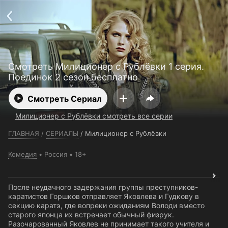
Телефон поддержки:
+7 (727) 323 10 92
Пользовательское соглашение
Политика конфиденциальности
Открыть приложение
Ввести промокод
Смотреть Милиционер с Рублёвки 1 серия.
Поединок 2 сезон бесплатно
Смотреть Сериал
Милиционер с Рублёвки смотреть все серии
ГЛАВНАЯ
/
СЕРИАЛЫ
/
Милиционер с Рублёвки
Комедия
Россия
18+
После неудачного задержания группы преступников-
каратистов Горшков отправляет Яковлева и Гудкову в
секцию каратэ, где вопреки ожиданиям Володи вместо
старого японца их встречает обычный физрук.
Разочарованный Яковлев не принимает такого учителя и