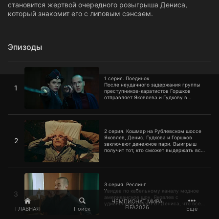
становится жертвой очередного розыгрыша Дениса,
который знакомит его с липовым сэнсэем.
Эпизоды
1 серия. Поединок
1 серия. Поединок
После неудачного задержания группы
1
преступников-каратистов Горшков
отправляет Яковлева и Гудкову в
секцию каратэ, где вопреки ожиданиям
Володи вместо старого японца их
встречает обычный физрук.
2 серия. Кошмар на Рублевском шоссе
Разочарованный Яковлев не принимает
такого учителя и становится жертвой
2 серия. Кошмар на Рублевском шоссе
очередного розыгрыша Дениса,
Яковлев, Денис, Гудкова и Горшков
2
который знакомит его с липовым
заключают денежное пари. Выигрыш
сэнсэем.
получит тот, кто сможет выдержать все
части «Кошмара на улице Вязов». По
мере просмотра ужастиков их начинают
мучить настоящие кошмары.
3 серия. Реслинг
3 серия. Реслинг
Увидев по кабельному каналу модное
3
американское шоу, Яковлев с
ЧЕМПИОНАТ МИРА
удивлением узнает от Дениса, что все
FIFA2026
ГЛАВНАЯ
Поиск
Ещё
бои в реслинге — постановочные, а
зрители охотно платят большие деньги