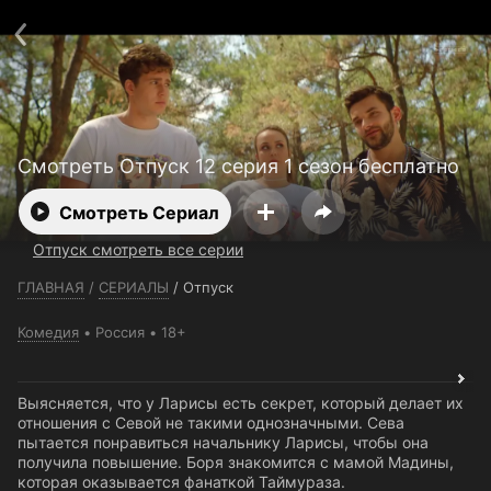
Телефон поддержки:
+7 (727) 323 10 92
Пользовательское соглашение
Политика конфиденциальности
Открыть приложение
Ввести промокод
Смотреть Отпуск 12 серия 1 сезон бесплатно
Смотреть Сериал
Отпуск смотреть все серии
ГЛАВНАЯ
/
СЕРИАЛЫ
/
Отпуск
Комедия
Россия
18+
Выясняется, что у Ларисы есть секрет, который делает их
отношения с Севой не такими однозначными. Сева
пытается понравиться начальнику Ларисы, чтобы она
получила повышение. Боря знакомится с мамой Мадины,
которая оказывается фанаткой Таймураза.