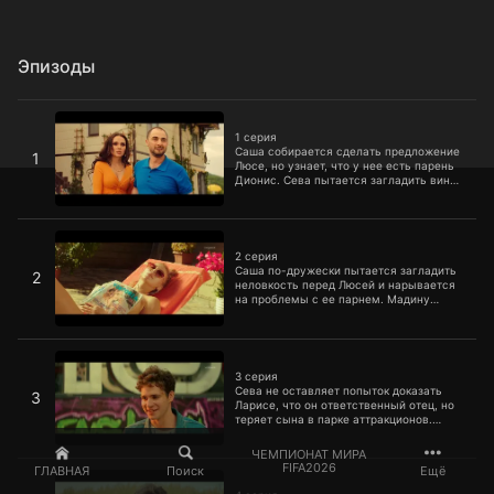
Эпизоды
1 серия
1 серия
Саша собирается сделать предложение
1
Люсе, но узнает, что у нее есть парень
Дионис. Сева пытается загладить вину
перед Ларисой и влипает еще больше.
Боря делает Мадине дорогой подарок, а
Мадина уверена, что это сюрприз от ее
2 серия
бывшего, Таймураза.
2 серия
Саша по-дружески пытается загладить
2
неловкость перед Люсей и нарывается
на проблемы с ее парнем. Мадину
приглашают принять участие в
мероприятии по случаю открытия
курортного сезона. Сева хочет показать
3 серия
Ларисе, что он может быть серьезным и
рассудительным, но снова попадает в
3 серия
неприятности.
Сева не оставляет попыток доказать
3
Ларисе, что он ответственный отец, но
теряет сына в парке аттракционов.
Люся приглашает Сашу на концерт, что
совсем не нравится Дионису. Боря
ЧЕМПИОНАТ МИРА
старается понравиться племянникам
4 серия
FIFA2026
ГЛАВНАЯ
Поиск
Ещё
Мадины и выясняет, что Таймураза дети
любят больше.