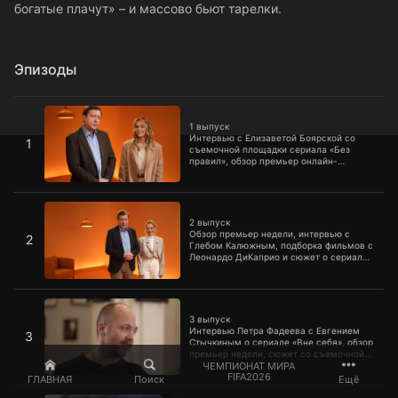
богатые плачут» – и массово бьют тарелки.
Эпизоды
1 выпуск
1 выпуск
Интервью с Елизаветой Боярской со
1
съемочной площадки сериала «Без
правил», обзор премьер онлайн-
кинотеатров и нового сериала
«Горемыки».
2 выпуск
2 выпуск
Обзор премьер недели, интервью с
2
Глебом Калюжным, подборка фильмов с
Леонардо ДиКаприо и сюжет о сериале
«Инсомния».
3 выпуск
3 выпуск
Интервью Петра Фадеева с Евгением
3
Стычкиным о сериале «Вне себя», обзор
премьер недели, сюжет со съемочной
площадки сериала «БиХэппи» и сюжет о
ЧЕМПИОНАТ МИРА
FIFA2026
сериале «Вселенная Хакинга» и работе
ГЛАВНАЯ
Поиск
Ещё
мультипликаторов.
4 выпуск