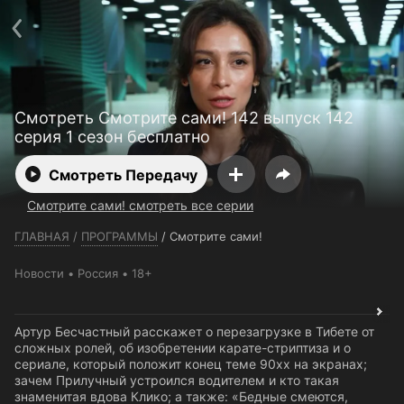
Телефон поддержки:
+7 (727) 323 10 92
Пользовательское соглашение
Политика конфиденциальности
Открыть приложение
Ввести промокод
Смотреть Смотрите сами! 142 выпуск 142
серия 1 сезон бесплатно
Смотреть Передачу
Смотрите сами! смотреть все серии
ГЛАВНАЯ
/
ПРОГРАММЫ
/
Смотрите сами!
Новости
Россия
18+
Артур Бесчастный расскажет о перезагрузке в Тибете от
сложных ролей, об изобретении карате-стриптиза и о
сериале, который положит конец теме 90хх на экранах;
зачем Прилучный устроился водителем и кто такая
знаменитая вдова Клико; а также: «Бедные смеются,