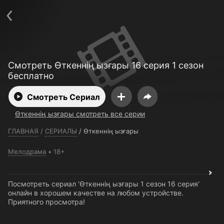
Телефон поддержки:
+7 (727) 323 10 92
Пользовательское соглашение
Политика конфиденциальности
Открыть приложение
Ввести промокод
Смотреть Өткеннің ызғары 16 серия 1 сезон
бесплатно
Смотреть Сериал
Өткеннің ызғары смотреть все серии
ГЛАВНАЯ
/
СЕРИАЛЫ
/
Өткеннің ызғары
Мелодрама
18+
Посмотреть сериал 'Өткеннің ызғары 1 сезон 16 серия'
онлайн в хорошем качестве на любом устройстве.
Приятного просмотра!