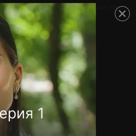
омокод
ерия 1