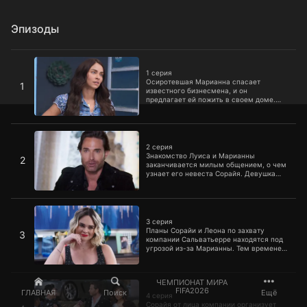
Эпизоды
1 серия
1 серия
Осиротевшая Марианна спасает
1
известного бизнесмена, и он
предлагает ей пожить в своем доме.
Там девушка встречает его сына Луиса,
и между ними сразу вспыхивают
чувства.
2 серия
2 серия
Знакомство Луиса и Марианны
2
заканчивается милым общением, о чем
узнает его невеста Сорайя. Девушка
планирует как можно быстрее
избавиться от нежданной гостьи,
настроив против нее Альберто.
3 серия
3 серия
Планы Сорайи и Леона по захвату
3
компании Сальватьерре находятся под
угрозой из-за Марианны. Тем временем
сама девушка пытается проявить себя
на работе и подружиться с
домочадцами.
4 серия
ЧЕМПИОНАТ МИРА
FIFA2026
ГЛАВНАЯ
Поиск
Ещё
4 серия
Сорайя от лица компании организует