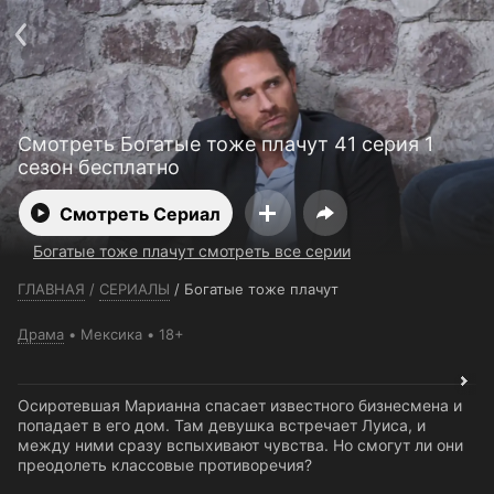
Телефон поддержки:
+7 (727) 323 10 92
Пользовательское соглашение
Политика конфиденциальности
Открыть приложение
Ввести промокод
Смотреть Богатые тоже плачут 41 серия 1
сезон бесплатно
Смотреть Сериал
Богатые тоже плачут смотреть все серии
ГЛАВНАЯ
/
СЕРИАЛЫ
/
Богатые тоже плачут
Драма
Мексика
18+
Осиротевшая Марианна спасает известного бизнесмена и
попадает в его дом. Там девушка встречает Луиса, и
между ними сразу вспыхивают чувства. Но смогут ли они
преодолеть классовые противоречия?